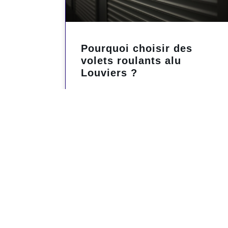
Pourquoi choisir des
volets roulants alu
Louviers ?
Vous cherchez à améliorer la sécurité
et le confort de votre maison à Louviers
? Les volets roulants en aluminium
représentent aujourd’hui l’une des
solutions les
LIRE LA SUITE »